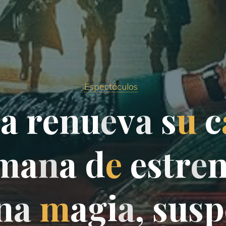
Espectáculos
m
a
r
e
n
u
e
v
a
s
u
c
m
a
n
a
d
e
e
s
t
r
e
n
a
m
a
g
i
a
,
s
u
s
p