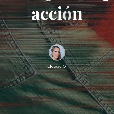
a
c
c
i
ó
n
Claudia Q.