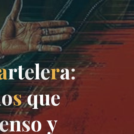
a
r
t
e
l
e
r
a
:
n
o
s
q
u
e
e
n
s
o
y