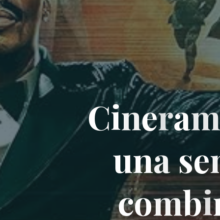
C
i
n
e
r
a
u
n
a
s
e
c
o
m
b
i