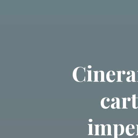
Cinera
cart
imper