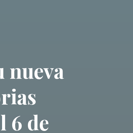
u nueva
orias
l 6 de