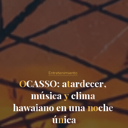
Entretenimiento
O
C
A
S
S
O
:
a
t
a
r
d
e
c
e
r
,
m
ú
s
i
c
a
y
c
l
i
m
a
h
a
w
a
i
a
n
o
e
n
u
n
a
n
o
c
h
e
ú
n
i
c
a