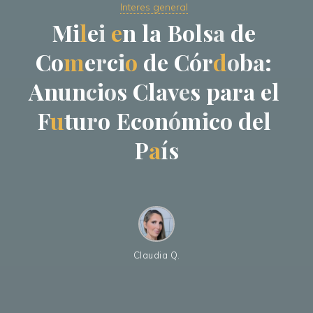
Interes general
M
i
l
e
i
e
n
l
a
B
o
l
s
a
d
e
C
o
m
e
r
c
i
o
d
e
C
ó
r
d
o
b
a
:
A
n
u
n
c
i
o
s
C
l
a
v
e
s
p
a
r
a
e
l
F
u
t
u
r
o
E
c
o
n
ó
m
i
c
o
d
e
l
P
a
í
s
Claudia Q.