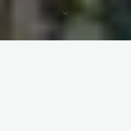
La Iglesia María Auxiliadora se encuentra ubicada sobre la Av.
Colón al 1000, frente a la tradicional Plaza Colón de la ciudad
de Córdoba Capital.
Esta iglesia construida bajo la advocación de María
Auxiliadora, se distingue por su estructura firme, con torre
campanario elevada al cielo y salpicada en toda su superficie