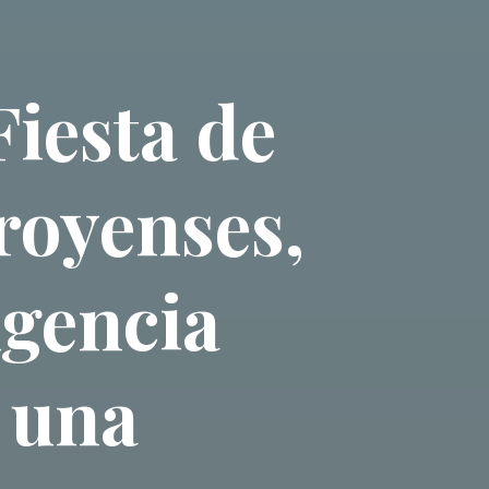
Fiesta de
royenses,
gencia
 una