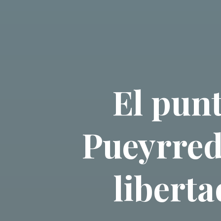
El pun
Pueyrred
libert