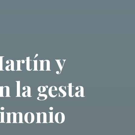
artín y
 la gesta
rimonio