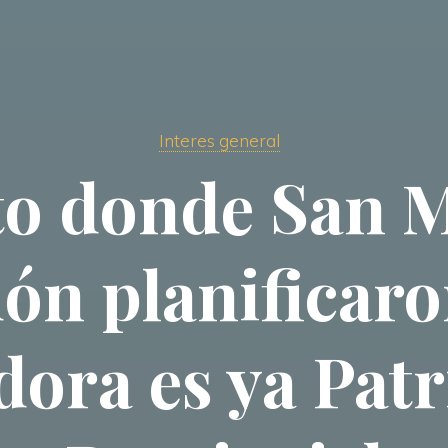
Interes general
to donde San M
ón planificaron
adora es ya Pat