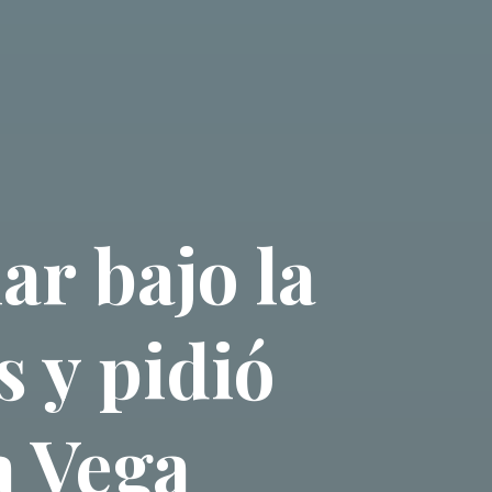
r bajo la
 y pidió
a Vega