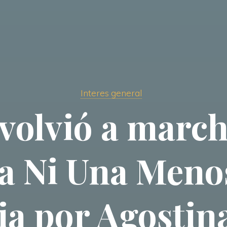
Interes general
olvió a marcha
a Ni Una Menos
cia por Agostin