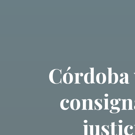
Córdoba v
consign
justi