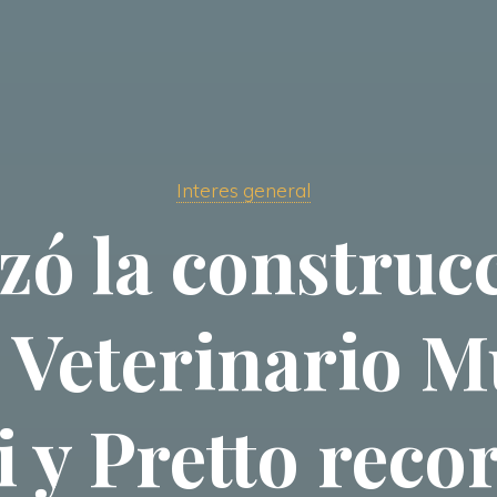
Interes general
ó la construcc
 Veterinario M
 y Pretto reco