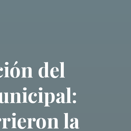
ión del
unicipal:
rrieron la