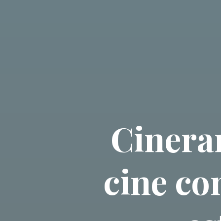
Cineram
cine co