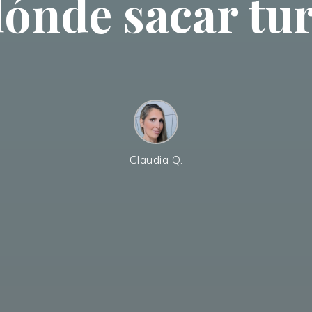
dónde sacar tu
Claudia Q.