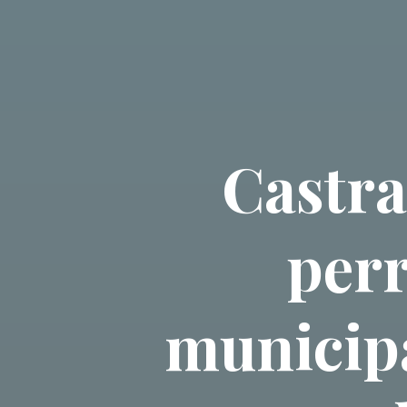
Castra
perr
municipa