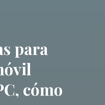
as para
móvil
CPC, cómo